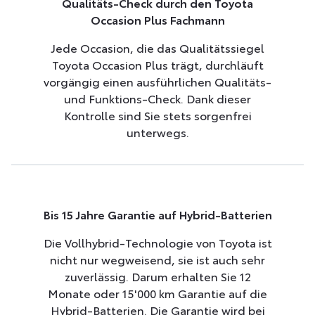
Qualitäts-Check durch den Toyota
Occasion Plus Fachmann
Jede Occasion, die das Qualitätssiegel
Toyota Occasion Plus trägt, durchläuft
vorgängig einen ausführlichen Qualitäts-
Wie können wir
und Funktions-Check. Dank dieser
Kontrolle sind Sie stets sorgenfrei
unterwegs.
Ihnen behilflich sein?
Bis 15 Jahre Garantie auf Hybrid-Batterien
Toyota kaufen
Die Vollhybrid-Technologie von Toyota ist
nicht nur wegweisend, sie ist auch sehr
Ihr Auto verkaufen
zuverlässig. Darum erhalten Sie 12
Monate oder 15'000 km Garantie auf die
Toyota Occasion Plus
Hybrid-Batterien. Die Garantie wird bei