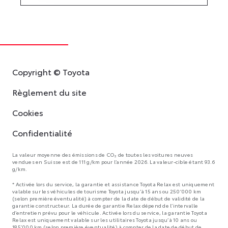
Copyright © Toyota
Règlement du site
Cookies
Confidentialité
La valeur moyenne des émissions de CO₂ de toutes les voitures neuves
vendues en Suisse est de 111 g/km pour l’année 2026. La valeur-cible étant 93.6
g/km.
* Activée lors du service, la garantie et assistance Toyota Relax est uniquement
valable sur les véhicules de tourisme Toyota jusqu’à 15 ans ou 250’000 km
(selon première éventualité) à compter de la date de début de validité de la
garantie constructeur. La durée de garantie Relax dépend de l’intervalle
d’entretien prévu pour le véhicule. Activée lors du service, la garantie Toyota
Relax est uniquement valable sur les utilitaires Toyota jusqu’à 10 ans ou
185’000 km (selon première éventualité) à compter de la date de début de