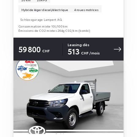
Hybride léger diesel/électrique
4 roues motrices
Schlossgarage Lampert AG
Consommation mixte 10l/100km
Émissions de CO2 mixtes 264g C02/km (kombi)
Leasing dès
59 800
513
CHF
CHF
/mois