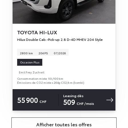
TOYOTA
HI-LUX
Hilux Double Cab.-Pick-up 2.8 D-4D MHEV 204 Style
2 800 km
204 PS
07/2026
Occasion Plus
Emil Frey Zuchwil
Consommation mixte 10l/100km
Émissions de CO2 mixtes 264g C02/km (kombi)
Leasing dès
55 900
509
CHF
CHF
/mois
Afficher toutes les offres