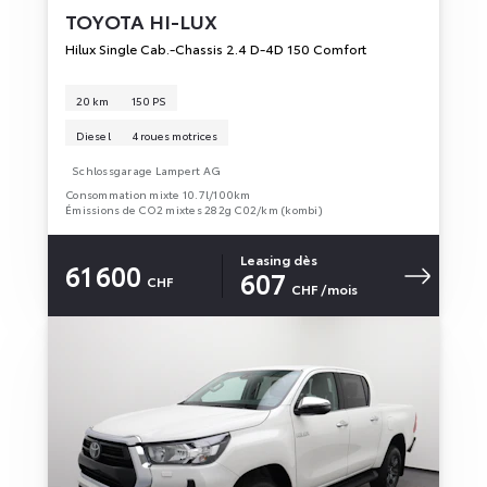
TOYOTA
HI-LUX
Hilux Single Cab.-Chassis 2.4 D-4D 150 Comfort
20 km
150 PS
Diesel
4 roues motrices
Schlossgarage Lampert AG
Consommation mixte 10.7l/100km
Émissions de CO2 mixtes 282g C02/km (kombi)
Leasing dès
61 600
607
CHF
CHF
/mois