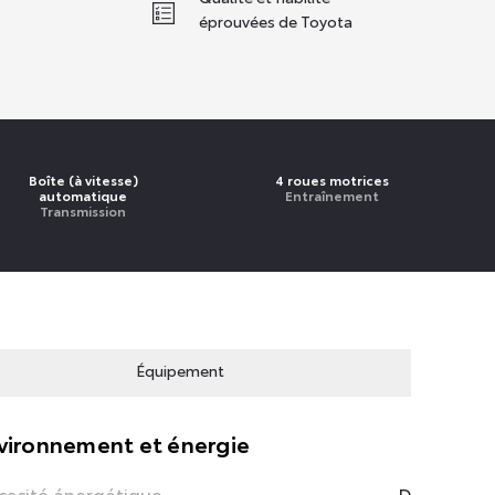
éprouvées de Toyota
Boîte (à vitesse)
4 roues motrices
automatique
Entraînement
Transmission
Équipement
vironnement et énergie
icacité énergétique
D
Ladekab