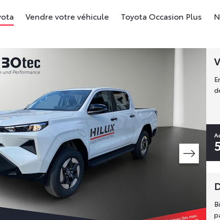
yota
Vendre votre véhicule
Toyota Occasion Plus
N
V
E
d
A
D
B
p