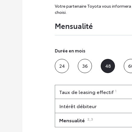
Votre partenaire Toyota vous informera 
choisi.
Mensualité
Durée en mois
24
36
48
6
1
Taux de leasing effectif
Intérêt débiteur
2,3
Mensualité