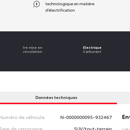
technologique en matière
d’électrification
1re mise en
Electrique
circulation
Carburant
Données techniques
En
Numéro de véhicule
N-0000000095-932467
Type de carrosserie
SUV/tout-terrain
Eff