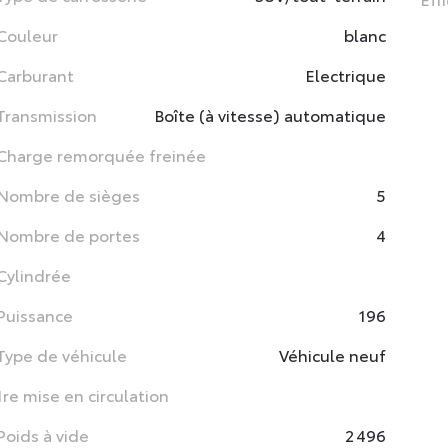
Couleur
blanc
Carburant
Electrique
Transmission
Boîte (à vitesse) automatique
Charge remorquée freinée
Nombre de sièges
5
Nombre de portes
4
Cylindrée
Puissance
196
Type de véhicule
Véhicule neuf
1re mise en circulation
Poids à vide
2 496