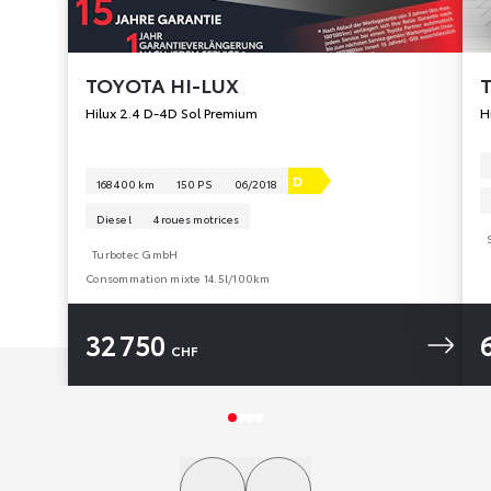
TOYOTA
HI-LUX
Hilux 2.4 D-4D Sol Premium
H
D
168 400 km
150 PS
06/2018
Diesel
4 roues motrices
Turbotec GmbH
Consommation mixte 14.5l/100km
32 750
CHF