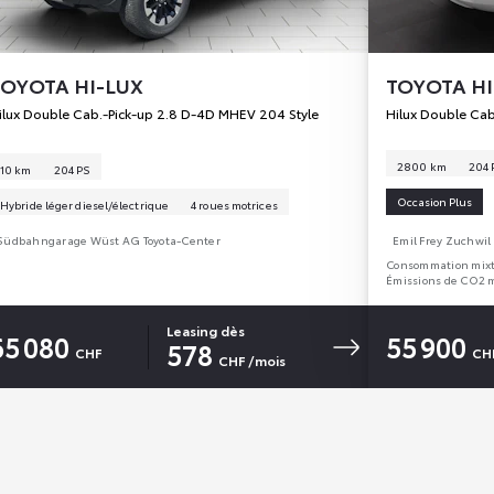
TOYOTA
HI-LUX
TOYOTA
HI
ilux Double Cab.-Pick-up 2.8 D-4D MHEV 204 Style
Hilux Double Cab
2 800 km
204 
10 km
204 PS
Occasion Plus
Hybride léger diesel/électrique
4 roues motrices
Südbahngarage Wüst AG Toyota-Center
Emil Frey Zuchwil
Consommation mixt
Émissions de CO2 
Leasing dès
65 080
55 900
578
CHF
CH
CHF
/mois