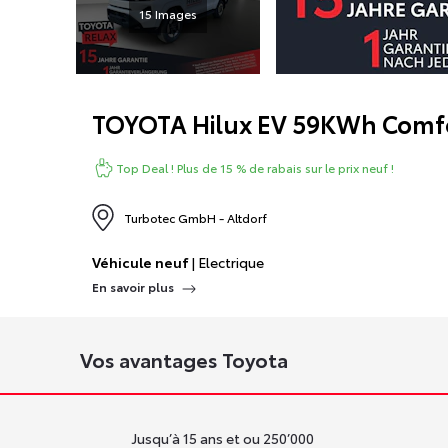
15 Images
TOYOTA
Hilux EV 59KWh Comf
Top Deal ! Plus de 15 % de rabais sur le prix neuf !
Turbotec GmbH - Altdorf
Véhicule neuf
| Electrique
En savoir plus
Vos avantages Toyota
Jusqu’à 15 ans et ou 250’000