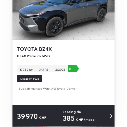
TOYOTA
BZ4X
bZ4X Premium AWD
B
17 750 km
343 PS
12/2025
Occasion Plus
Südbahngarage Wüst AG Toyota-Center
Leasing da
39 970
385
CHF
CHF
/mese