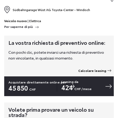
Südbahngarage Wüst AG Toyota-Center - Windisch
Veicolo nuovo
| Elettrica
Per saperne di più
La vostra richiesta di preventivo online:
Con pochi clic, potete inviarci una richiesta di preventivo
non vincolante, in qualsiasi momento.
Calcolare leasing
Leasing da
Acquistare direttamente online per
424
45 850
CHF
/mese
CHF
Volete prima provare un veicolo su
strada?