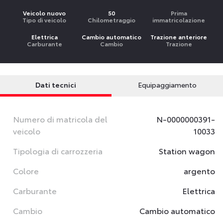
Veicolo nuovo
50
Prima
Tipo di veicolo
Chilometraggio
immatricolazione
Elettrica
Cambio automatico
Trazione anteriore
Carburante
Cambio
Trazione
Dati tecnici
Equipaggiamento
Numero di matricola del
N-0000000391-
veicolo
10033
Tipologia di carrozzeria
Station wagon
Colore
argento
Carburante
Elettrica
Cambio
Cambio automatico