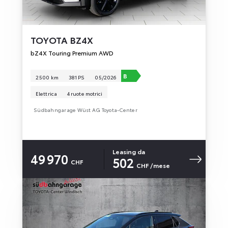
TOYOTA
BZ4X
bZ4X Touring Premium AWD
B
2 500 km
381 PS
05/2026
Elettrica
4 ruote motrici
Südbahngarage Wüst AG Toyota-Center
Leasing da
49 970
502
CHF
CHF
/mese