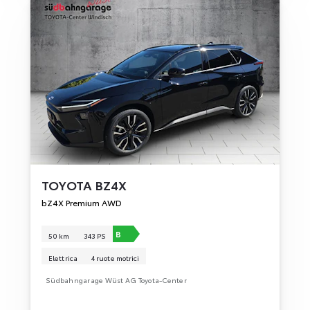
TOYOTA
BZ4X
bZ4X Premium AWD
B
50 km
343 PS
Elettrica
4 ruote motrici
Südbahngarage Wüst AG Toyota-Center