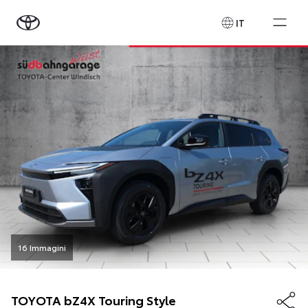
IT
16 Immagini
TOYOTA
bZ4X Touring Style