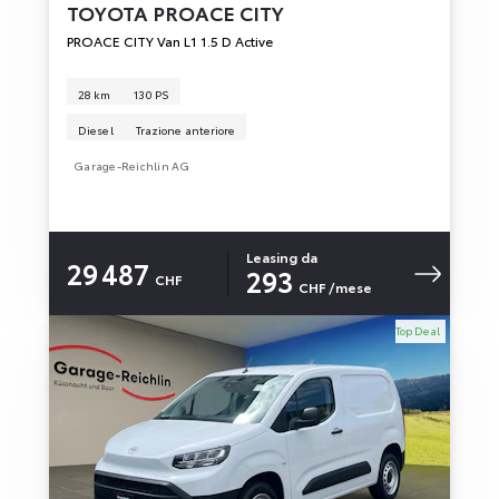
TOYOTA
PROACE CITY
PROACE CITY Van L1 1.5 D Active
28 km
130 PS
Diesel
Trazione anteriore
Garage-Reichlin AG
Leasing da
29 487
293
CHF
CHF
/mese
Top Deal