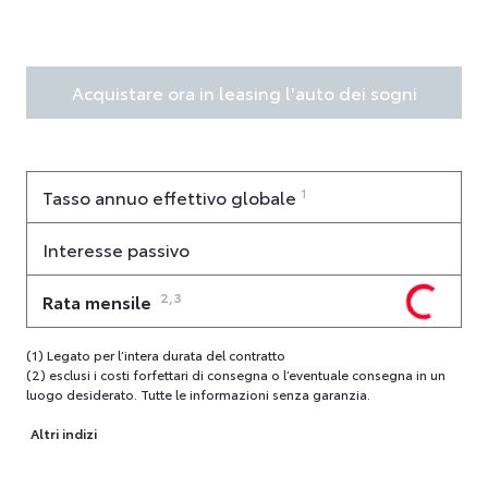
Acquistare ora in leasing l'auto dei sogni
1
Tasso annuo effettivo globale
Interesse passivo
2,3
Rata mensile
(1) Legato per l’intera durata del contratto
(2) esclusi i costi forfettari di consegna o l’eventuale consegna in un
luogo desiderato. Tutte le informazioni senza garanzia.
Altri indizi