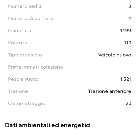
Numero sedili
3
Numero di portiere
4
Cilindrata
1 199
Potenza
110
Tipo di veicolo
Veicolo nuovo
Prima immatricolazione
Peso a vuoto
1 521
Trazione
Trazione anteriore
Chilometraggio
20
Dati ambientali ed energetici