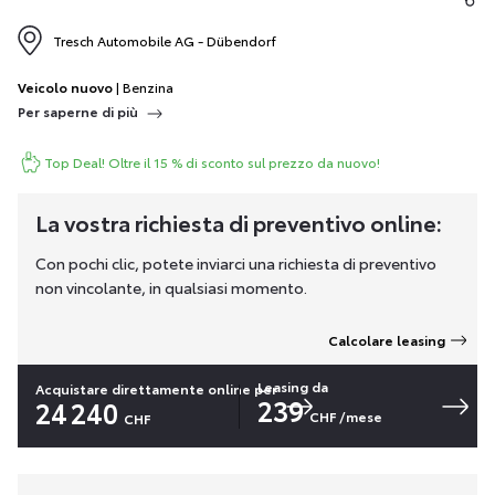
Tresch Automobile AG - Dübendorf
Veicolo nuovo
| Benzina
Per saperne di più
Top Deal! Oltre il 15 % di sconto sul prezzo da nuovo!
La vostra richiesta di preventivo online:
Con pochi clic, potete inviarci una richiesta di preventivo
non vincolante, in qualsiasi momento.
Calcolare leasing
Leasing da
Acquistare direttamente online per
239
24 240
CHF
/mese
CHF