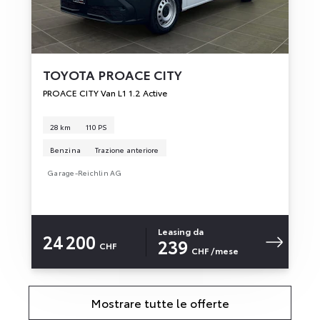
TOYOTA
PROACE CITY
PROACE CITY Van L1 1.2 Active
28 km
110 PS
Benzina
Trazione anteriore
Garage-Reichlin AG
Leasing da
24 200
239
CHF
CHF
/mese
Mostrare tutte le offerte