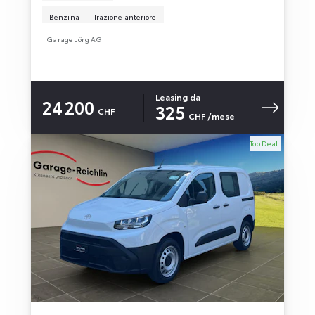
Benzina
Trazione anteriore
Garage Jörg AG
Leasing da
24 200
325
CHF
CHF
/mese
Top Deal