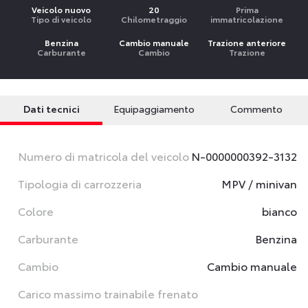
Veicolo nuovo
20
Prima
Tipo di veicolo
Chilometraggio
immatricolazione
Benzina
Cambio manuale
Trazione anteriore
Carburante
Cambio
Trazione
Dati tecnici
Equipaggiamento
Commento
Numero di matricola del veicolo
N-0000000392-3132
Tipologia di carrozzeria
MPV / minivan
Colore
bianco
Carburante
Benzina
Cambio
Cambio manuale
Carico massimo trainabile frenato