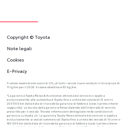
Copyright © Toyota
Note legali
Cookies
E-Privacy
Il valore medio di emissioni di CO₂ di tutti i veicoli nuovi venduti in Svizzera è di
111 g/km per il 2026. Il valore obiettivo è 93.6 g/km.
*La garanzia Toyota Relax & Assistance attivata dal servizio si applica
esclusivamente alle autovetture Toyota fino a un’età del veicolo di 15 anni o
250’000 km dalla data di inizio della garanzia di fabbrica (vale il primo criterio
raggiunto). La durata della garanzia Relax dipende dall’intervallo di servizio
prescritto per il veicolo. Trovate informazioni dettagliate nelle condizioni di
garanzia su toyota.ch. La garanzia Toyota Relax attivata dal servizio si applica
esclusivamente ai veicoli commerciali Toyota fino a un’età del veicolo di 10 anni o
185 000 km dalla data di inizio della garanzia di fabbrica (vale il primo criterio