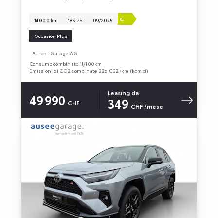
C
14 000 km
185 PS
09/2025
Occasion Plus
Ausee-Garage AG
Consumo combinato 1l/100km
Emissioni di CO2 combinate 22g C02/km (kombi)
Leasing da
49 990
349
CHF
CHF
/mese