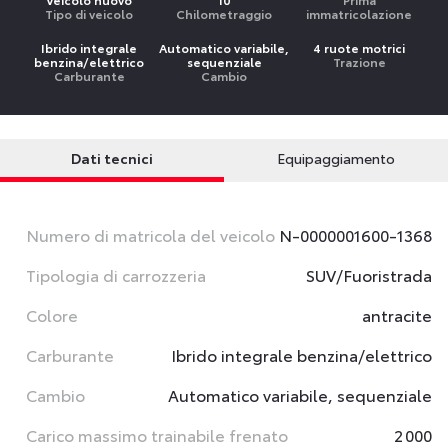
Tipo di veicolo
Chilometraggio
immatricolazione
Ibrido integrale
Automatico variabile,
4 ruote motrici
benzina/elettrico
sequenziale
Trazione
Carburante
Cambio
Dati tecnici
Equipaggiamento
Numero di matricola del veicolo
N-0000001600-1368
Tipologia di carrozzeria
SUV/Fuoristrada
Colore
antracite
Carburante
Ibrido integrale benzina/elettrico
Cambio
Automatico variabile, sequenziale
Carico massimo trainabile frenato
2 000