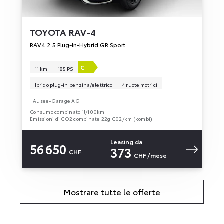
TOYOTA
RAV-4
RAV4 2.5 Plug-In-Hybrid GR Sport
C
11 km
185 PS
Ibrido plug-in benzina/elettrico
4 ruote motrici
Ausee-Garage AG
Consumo combinato 1l/100km
Emissioni di CO2 combinate 22g C02/km (kombi)
Leasing da
56 650
373
CHF
CHF
/mese
Mostrare tutte le offerte