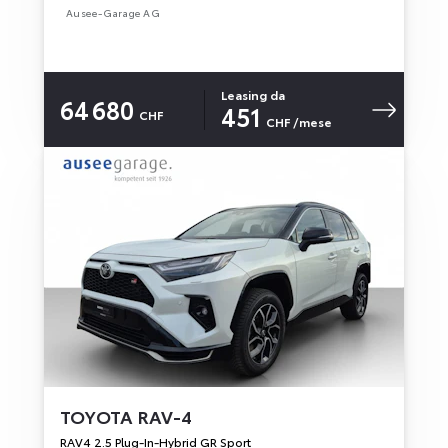
Ausee-Garage AG
Leasing da
64 680
451
CHF
CHF
/mese
TOYOTA
RAV-4
RAV4 2.5 Plug-In-Hybrid GR Sport