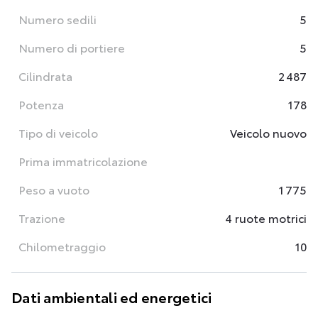
Numero sedili
5
Numero di portiere
5
Cilindrata
2 487
Potenza
178
Tipo di veicolo
Veicolo nuovo
Prima immatricolazione
Peso a vuoto
1 775
Trazione
4 ruote motrici
Chilometraggio
10
Dati ambientali ed energetici