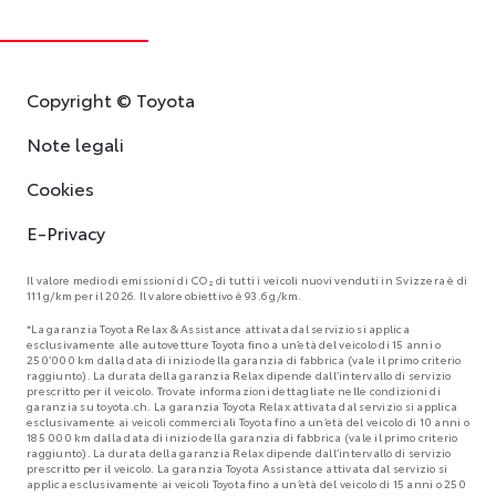
Copyright © Toyota
Note legali
Cookies
E-Privacy
Il valore medio di emissioni di CO₂ di tutti i veicoli nuovi venduti in Svizzera è di
111 g/km per il 2026. Il valore obiettivo è 93.6 g/km.
*La garanzia Toyota Relax & Assistance attivata dal servizio si applica
esclusivamente alle autovetture Toyota fino a un’età del veicolo di 15 anni o
250’000 km dalla data di inizio della garanzia di fabbrica (vale il primo criterio
raggiunto). La durata della garanzia Relax dipende dall’intervallo di servizio
prescritto per il veicolo. Trovate informazioni dettagliate nelle condizioni di
garanzia su toyota.ch. La garanzia Toyota Relax attivata dal servizio si applica
esclusivamente ai veicoli commerciali Toyota fino a un’età del veicolo di 10 anni o
185 000 km dalla data di inizio della garanzia di fabbrica (vale il primo criterio
raggiunto). La durata della garanzia Relax dipende dall’intervallo di servizio
prescritto per il veicolo. La garanzia Toyota Assistance attivata dal servizio si
applica esclusivamente ai veicoli Toyota fino a un’età del veicolo di 15 anni o 250