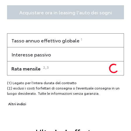
Acquistare ora in leasing l'auto dei sogni
1
Tasso annuo effettivo globale
Interesse passivo
2,3
Rata mensile
(1) Legato per l’intera durata del contratto
(2) esclusi i costi forfettari di consegna o l’eventuale consegna in un
luogo desiderato. Tutte le informazioni senza garanzia.
Altri indizi