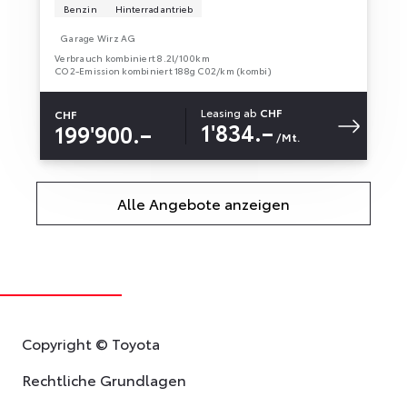
Benzin
Hinterradantrieb
Garage Wirz AG
Verbrauch kombiniert 8.2l/100km
CO2-Emission kombiniert 188g C02/km (kombi)
Leasing ab
CHF
CHF
1'834.–
199'900.–
/Mt.
Alle Angebote anzeigen
Copyright © Toyota
Rechtliche Grundlagen