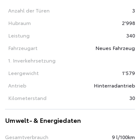
Anzahl der Türen
3
Hubraum
2'998
Leistung
340
Fahrzeugart
Neues Fahrzeug
1. Inverkehrsetzung
Leergewicht
1'579
Antrieb
Hinterradantrieb
Kilometerstand
30
Umwelt- & Energiedaten
Gesamtverbrauch
9 l/100km