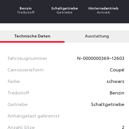
Benzin
Schaltgetriebe
Hinterradantrieb
Treibstoff
Getriebe
Antrieb
Technische Daten
Ausstattung
Fahrzeugnummer
N-0000000369-12603
Carrosserieform
Coupé
Farbe
schwarz
Treibstoff
Benzin
Getriebe
Schaltgetriebe
Anhängelast gebremst
Anzahl Sitze
2