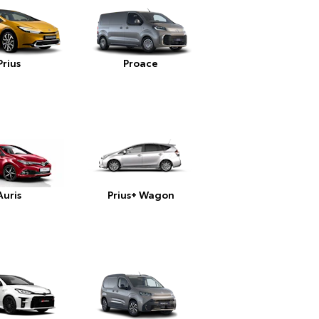
Prius
Proace
Auris
Prius+ Wagon