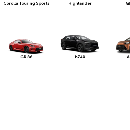
Corolla Touring Sports
Highlander
GR
GR 86
bZ4X
A