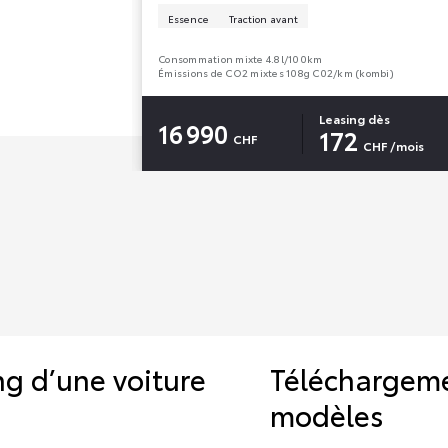
Essence
Traction avant
Consommation mixte 4.8l/100km
Émissions de CO2 mixtes 108g C02/km (kombi)
Leasing dès
16 990
172
CHF
CHF
/mois
g d’une voiture
Téléchargeme
modèles