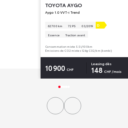
TOYOTA
AYGO
Aygo 1.0 VVT-i Trend
D
62 700 km
72 PS
03/2019
Essence
Traction avant
Consommation mixte 5.5l/100km
Émissions de CO2 mixtes 124g C02/km (kombi)
Leasing dès
10 900
148
CHF
CHF
/mois