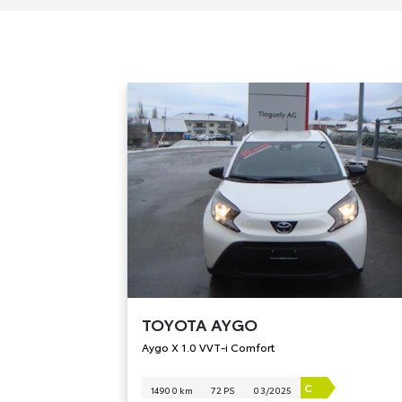
TOYOTA
AYGO
Aygo X 1.0 VVT-i Comfort
C
14 900 km
72 PS
03/2025