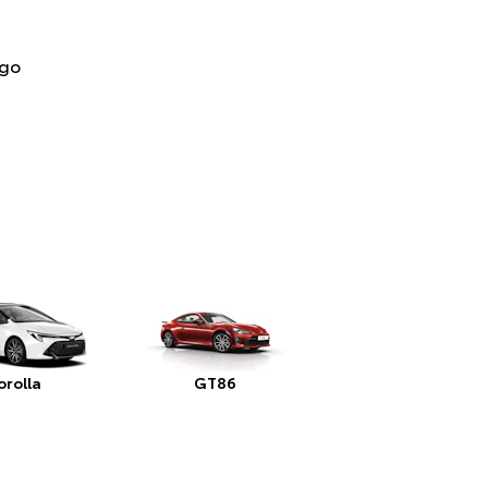
ygo
orolla
GT86