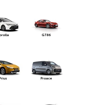
orolla
GT86
Prius
Proace