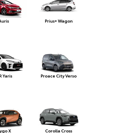
Auris
Prius+ Wagon
 Yaris
Proace City Verso
ygo X
Corolla Cross