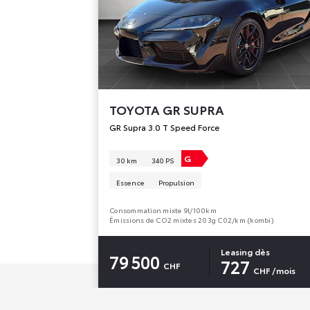
TOYOTA
GR SUPRA
GR Supra 3.0 T Speed Force
G
30 km
340 PS
Essence
Propulsion
Consommation mixte 9l/100km
Émissions de CO2 mixtes 203g C02/km (kombi)
Leasing dès
79 500
727
CHF
CHF
/mois