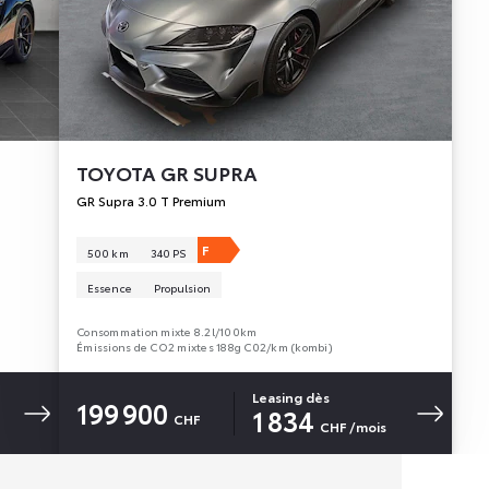
TOYOTA
GR SUPRA
GR Supra 3.0 T Premium
F
500 km
340 PS
Essence
Propulsion
Consommation mixte 8.2l/100km
Émissions de CO2 mixtes 188g C02/km (kombi)
Leasing dès
199 900
1 834
CHF
CHF
/mois