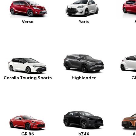
Verso
Yaris
Corolla Touring Sports
Highlander
GR
GR 86
bZ4X
A